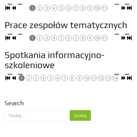
1
2
3
4
5
6
7
8
9
10
11
Prace zespołów tematycznych
1
2
3
4
5
6
7
8
9
10
11
Spotkania informacyjno-
szkoleniowe
1
2
3
4
5
6
7
8
9
10
11
12
13
14
Search
Szukaj