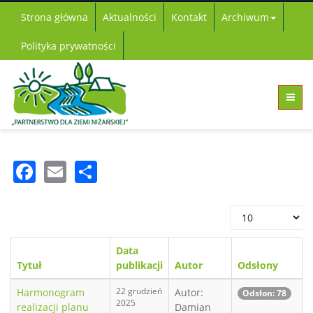
Strona główna
Aktualności
Kontakt
Archiwum
Polityka prywatności
Facebook
Email
Share
Pokaż
#
Data
Tytuł
publikacji
Autor
Odsłony
22 grudzień
Harmonogram
Autor:
Odsłon: 78
2025
realizacji planu
Damian