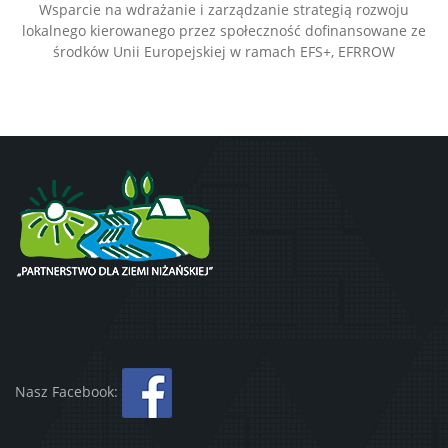
Wsparcie na wdrażanie i zarządzanie strategią rozwoju
lokalnego kierowanego przez społeczność dofinansowane ze
środków Unii Europejskiej w ramach EFS+, EFRROW
Nasz Facebook: