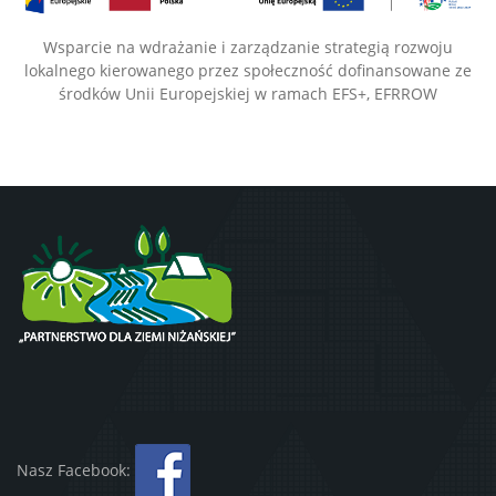
Wsparcie na wdrażanie i zarządzanie strategią rozwoju
lokalnego kierowanego przez społeczność dofinansowane ze
środków Unii Europejskiej w ramach EFS+, EFRROW
Nasz Facebook: