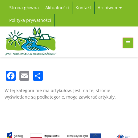
Strona główna
Aktualności
Kontakt
Archiwum
Polityka prywatności
Facebook
Email
Share
W tej kategorii nie ma artykułów. Jeśli na tej stronie
wyświetlane są podkategorie, mogą zawierać artykuły.